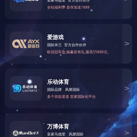
华体会平台党委召开
为贯彻落实党的十八届六
主席黄丽琴组织召开华体
加会议。
华体会平台举行纪念
6月30日下午，华体会
体会平台全体班子成员、