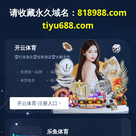
您好，欢迎访问南宁五象经开产业投资集团有限责任公司官方网
南宁五象经开
HOME
INTRODUCTION
NEWS
TRENDS
华体会(中国)
集团概况
新闻中心
公司业务
当前位置：首页 -> 综合
公司业务
综合服务
经营销售