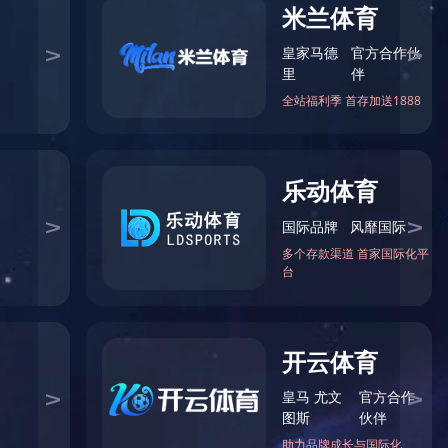
事、财务管理、投资管理等工作。主持
源部、财务融资部、投资发展部、华体
。
工作。
青妇等工作，负责财务管理、
税务管