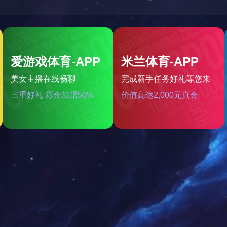
资管理、
融资渠道的拓展与维护管理、
贸易业务
部门：党政办公室、财务融资部
公司：南宁九略贸易有限公司、南宁品哲供应链
晓
副总经理
党委书记负责组织人事工作，负责集团公司战略
业务等工作。
部门：人力资源部、投资发展部
公司：南宁市雅力富建设投资有限责任公司、南
责任公司、南宁嘉富投资有限责任公司、南宁港
峰
副总经理
党委书记负责工程管理、技术管理、设计管理、