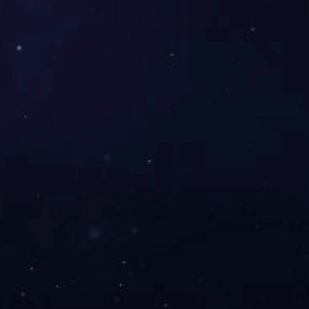
党委书记负责企业服务、物业管理等工作。
公司：南宁万方物业服务有限公司
版
|
乐鱼页面在线登录
|
星空网官方站入口
|
米兰官方网页版
|
开云
报中心
|
广西互联网违法和不良信息举报中心
|
南宁市互联网举