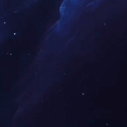
及推广工作，负责预结算指导、招投标指导、安
督办、工程施工、园林绿化、苗木销售、资产管
媒体网络营销等工作。
部门：工程管理部、资产经营部
公司：南宁荣鑫建设工程有限责任公司、南宁盛
公司、南宁中略投资顾问有限公司（营销管理中
娥
副总经理
党委书记负责
审计管理、法务管理、内控体系管
部门：审计风控部
公司：广西中港兴融资担保有限责任公司
川
副总经理