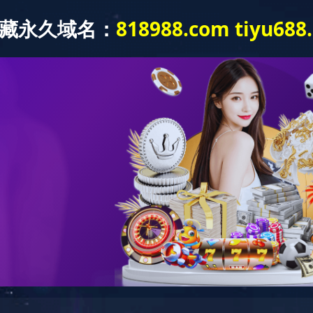
公司官方网站
经开产业投资集团有限
TRENDS
HISTORY
CULTURE
BUILD
HRM
公司业务
发展历程
企业文化
党建团建
人力资
-> 公司领导
象经开产业投资集团有限责任公司