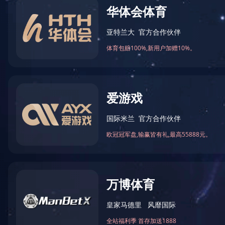
罗祥
组织架构
领导
公司领导
集团公司
会平台。
部门设置
龚国
董事长致辞
协助
子公司
覃
主持
分管
陆羿
协助