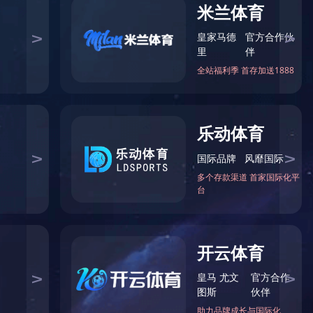
支部开展联建共建活动
0-25 | 浏览：977
联建共建，推动
业务发展
，近日
，
荣鑫
排’出精彩
政企联动
‘扣’响未来”气排球