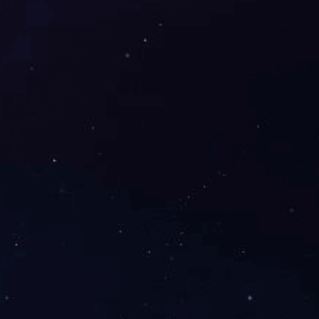
起跳、拦网、扣球，运动员们精准发
观众的掌声和喝彩，比赛赛出了水平、
与交流，展现良好的精神风貌和团结协
算等
各项工作目标任务的完成。
形式多样、内容丰富的党员活动，实现
新台阶、取得新成效。