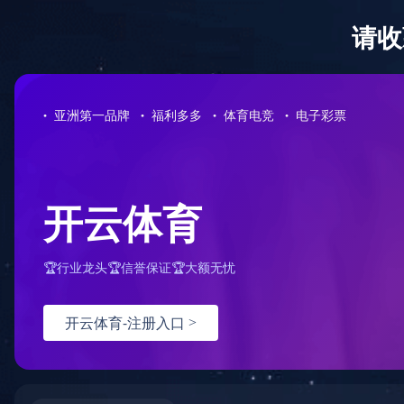
您好，欢迎访问南宁五象经开产业投资集团有限责任
南宁荣鑫
Nanning Rongxi
HOME
INTRODUCTI
华体会(中国)
公司概