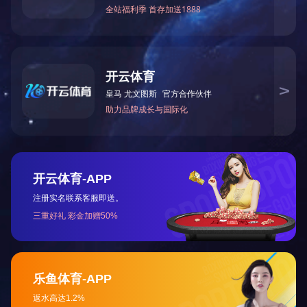
认证，公司具有
队，未来，公司
贯彻执行集团公
干、开拓创新、
象”为使命，
群策
3至5年资产达
为一家服务一流
内部办公：
友情链接：
乐鱼官方站页面登录入口
|
开云手机站登录入口
|
米兰官方网页